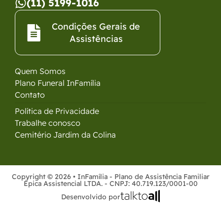
(11) 5199-1016
Condições Gerais de
Assistências​
Quem Somos
Plano Funeral InFamília
Contato
Política de Privacidade
Trabalhe conosco
Cemitério Jardim da Colina
Copyright © 2026 • InFamília - Plano de Assistência Familiar
Épica Assistencial LTDA. - CNPJ: 40.719.123/0001-00​
Desenvolvido por