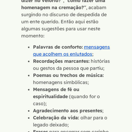
dizer no velório?
“, “
como fazer uma
homenagem na cremação?
“, acabam
surgindo no discurso de despedida de
um ente querido. Então aqui estão
algumas sugestões para usar neste
momento:
Palavras de conforto:
mensagens
que acolhem os enlutados
;
Recordações marcantes:
histórias
ou gestos da pessoa que partiu;
Poemas ou trechos de música:
homenagens simbólicas;
Mensagens de fé ou
espiritualidade
(quando for o
caso);
Agradecimento aos presentes
;
Celebração da vida:
olhar para o
legado deixado;
Frases
para encerrar com carinho.